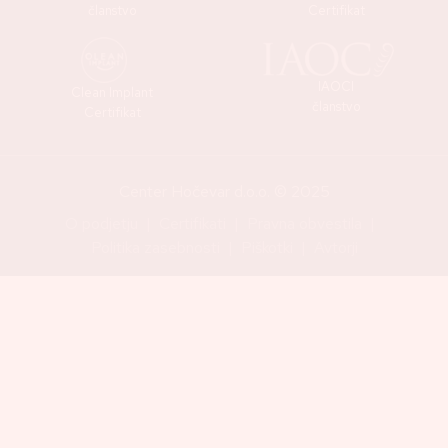
članstvo
Certifikat
IAOCI
Clean Implant
članstvo
Certifikat
Center Hočevar d.o.o. © 2025
O podjetju
Certifikati
Pravna obvestila
Politika zasebnosti
Piškotki
Avtorji