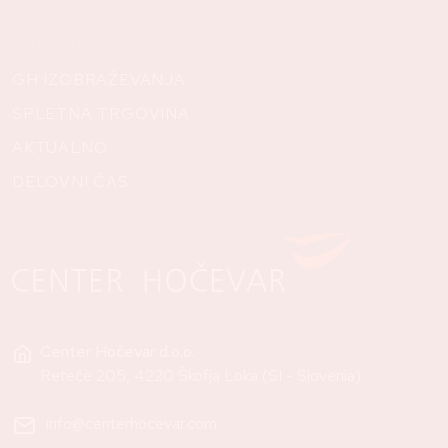
Ostale povezave
GH IZOBRAŽEVANJA
SPLETNA TRGOVINA
AKTUALNO
DELOVNI ČAS
Center Hočevar d.o.o.
Reteče 205, 4220 Škofja Loka (SI - Slovenia)
info@centerhocevar.com