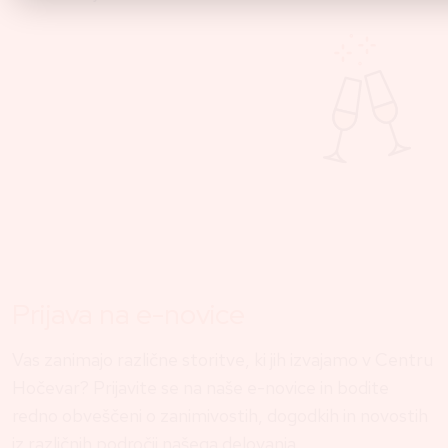
Prijava na e-novice
Vas zanimajo različne storitve, ki jih izvajamo v Centru
Hočevar? Prijavite se na naše e-novice in bodite
redno obveščeni o zanimivostih, dogodkih in novostih
iz različnih področij našega delovanja.