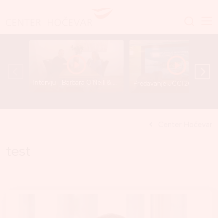
Intervju - Barbara O’Neill & Dr. Gregor Hočevar
Predavanje JCCI 2025 - Dr. Gre
Center Hočevar
test