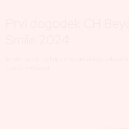
Prvi dogodek CH Bey
Smile 2024
En dan, en cilj:
odkrijte moč biološkega zobozdra
Centrom Hočevar
V današnje