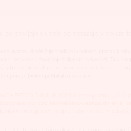
ki se odvijajo v ustih, se odražajo v celem t
ozdravstvo, ki združuje tradicijo in celostni pristop k zdra
znana metoda za izboljšanje življenjske kakovosti. Ta pristo
 kako zdravje naših ust vpliva na celotno telo, in pouda
ter uporabe biokompatibilnih materialov.
u CH BEYOND SMILE 2024 boste spoznali, kako l
obozdravstvo izboljša kvaliteto vašega življenja, k
ljenjsko energijo ter podpre vaše celostno zdravje
preplet strokovnosti in prakse s pestrim in sproščenim 