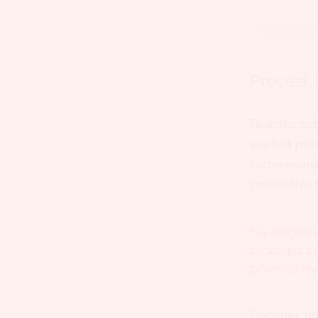
Procesi, 
Biološko zob
vse bolj pri
razumevanju,
preventive 
Na dogodk
biološko z
poveča živ
Dogodek bo 