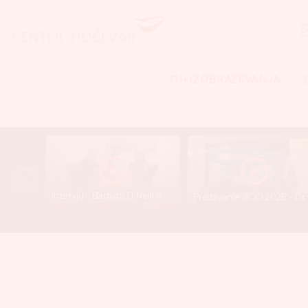
GH IZOBRAŽEVANJA
Intervju - Barbara O’Neill & Dr. Gregor Hočevar