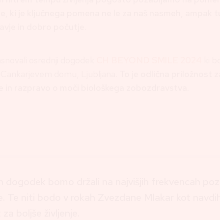
ne, ki je ključnega pomena ne le za naš nasmeh, ampak t
avje in dobro počutje.
snovali osrednji dogodek
CH BEYOND SMILE 2024
ki b
 Cankarjevem domu, Ljubljana.
To je odlična priložnost z
 in razpravo o moči biološkega zobozdravstva.
 dogodek bomo držali na najvišjih frekvencah poz
e. Te niti bodo v rokah Zvezdane Mlakar kot navdih
 za boljše življenje.