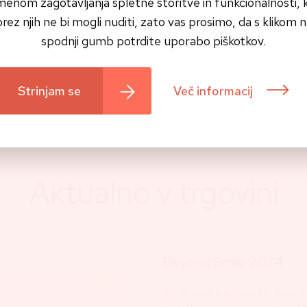
enom zagotavljanja spletne storitve in funkcionalnosti, ki
rez njih ne bi mogli nuditi, zato vas prosimo, da s klikom 
h, razbremenjena ustna votlina in zdrav živ
spodnji gumb potrdite uporabo piškotkov.
meh odraža vaše notranje zdravje in vitalnost.
Strinjam se
Več informacij
ku najdete na
tej povezavi >>
Aktualno v trgovini
Beyond Smile 2024
Cilj dogodka je razložiti, kako l