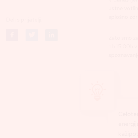
ustne votli
splošno zdr
Deli s prijatelji:
Zato smo za
ob 15:00h v
spoznavanje
Celoten
energij
kažipot