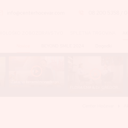
info@centerhocevar.com
08 200 5358
/
0
BIOLOŠKO ZOBOZDRAVSTVO
SPLETNA TRGOVINA
A
Novice
BEYOND SMILE 2024
Dogodki
Predavanje JCCI 2025 - Dr. Gregor Hočevar
Zakaj so keramični vsadki prihodnost brez toksinov in tveganj? - posnetek oddaje "Jutro na Planetu"
FLORA EMA & Dr. GREGOR HOČEVAR: Kaj pa, če so tvoje ZDRAVSTVENE TEŽAVE povezane z ZOBMI?
Center Hočevar
Ak