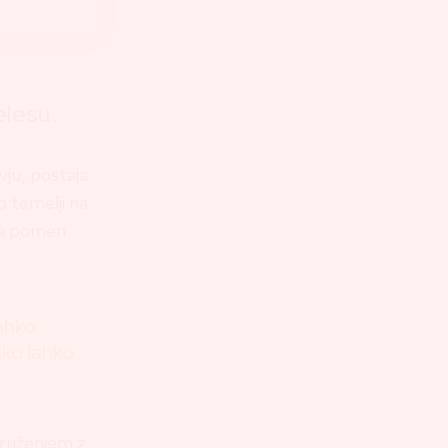
elesu.
vju, postaja
p temelji na
rja pomen
ahko
ako lahko
.
druženjem z