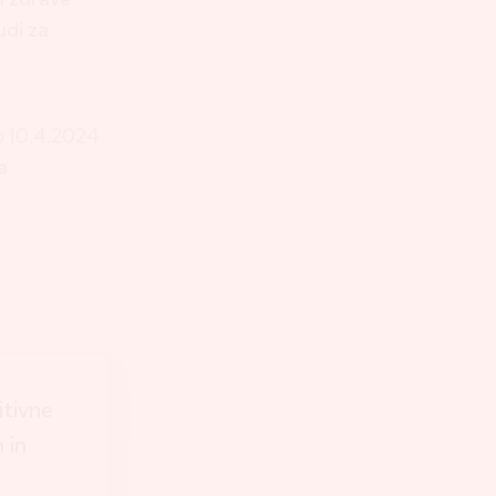
udi za
o 10.4.2024
a
itivne
 in