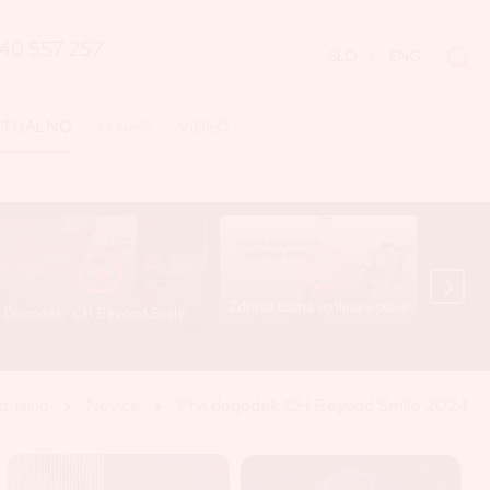
40 557 257
SLO
/
ENG
KTUALNO
O NAS
VIDEO
Zdrava ustna votlina v povezavi z dolgoživostjo - predavanje Gregorja Hočevarja
Dogodek "CH Beyond Smile 2024" (Short Recap) - Cankarjev dom
tualno
Novice
Prvi dogodek CH Beyond Smile 2024