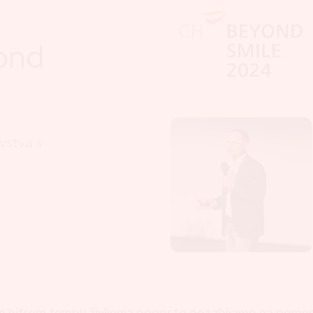
ond
vstva s
m hitrem tempu življenja pogosto pozabljamo na pome