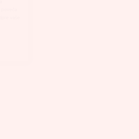
a
ko poveča
odpre vaše