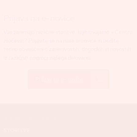
Prijava na e-novice
Vas zanimajo različne storitve, ki jih izvajamo v Centru
Hočevar? Prijavite se na naše e-novice in bodite
redno obveščeni o zanimivostih, dogodkih in novostih
iz različnih področij našega delovanja.
Prijava na e-novice
Biološko zobozdravstvo
STORITVE