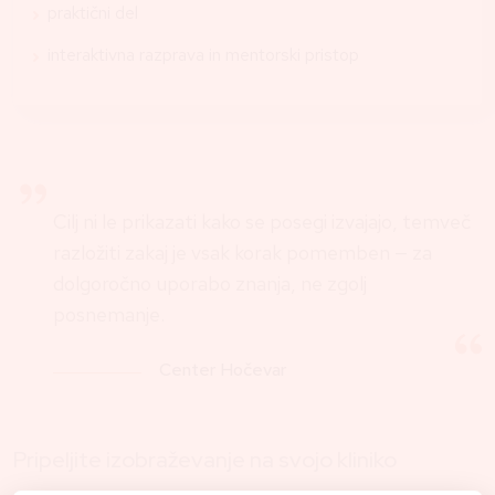
praktični del
interaktivna razprava in mentorski pristop
Cilj ni le prikazati kako se posegi izvajajo, temveč
razložiti zakaj je vsak korak pomemben — za
dolgoročno uporabo znanja, ne zgolj
posnemanje.
Center Hočevar
Pripeljite izobraževanje na svojo kliniko