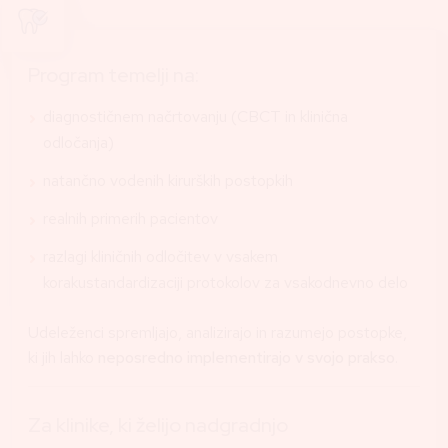
Program temelji na:
diagnostičnem načrtovanju (CBCT in klinična
odločanja)
natančno vodenih kirurških postopkih
realnih primerih pacientov
razlagi kliničnih odločitev v vsakem
korakustandardizaciji protokolov za vsakodnevno delo
Udeleženci spremljajo, analizirajo in razumejo postopke,
ki jih lahko
neposredno implementirajo v svojo prakso
.
Za klinike, ki želijo nadgradnjo