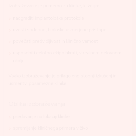
Izobraževanje je primerno za klinike, ki želijo:
nadgraditi implantološke protokole
uvesti sodobne, biološko usmerjene pristope
povečati predvidljivost in klinično varnost
usposobiti celotno ekipo hkrati, v realnem delovnem
okolju
Vsako izobraževanje je prilagojeno stopnji izkušenj in
usmeritvi posamezne klinike.
Oblika izobraževanja
predavanje na lokaciji klinike
spremljanje kliničnega primera v živo