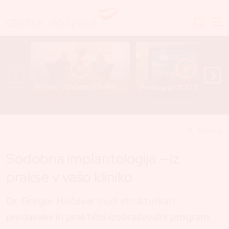
Intervju - Barbara O’Neill & Dr. Gregor Hočevar
Predavanje JCCI 2025 - Dr. Gre
Novice
Sodobna implantologija – iz
prakse v vašo kliniko
Dr. Gregor Hočevar
nudi strukturiran
predavalni in praktični izobraževalni program
,