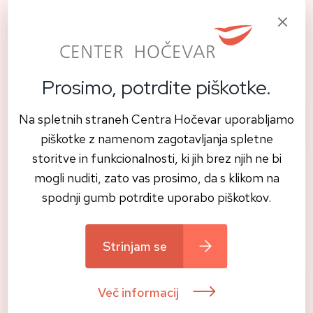
Klinike, ki jih zanima organizacija predavanja in praktičnega
izobraževanja, lahko pridobijo več informacij na spodnji
povezavi.
🔗
Strokovno izobraževanje v vaši ordinaciji
Prosimo, potrdite piškotke.
Na spletnih straneh Centra Hočevar uporabljamo
Letak - predavanje na vaši kliniki
piškotke z namenom zagotavljanja spletne
storitve in funkcionalnosti, ki jih brez njih ne bi
mogli nuditi, zato vas prosimo, da s klikom na
spodnji gumb potrdite uporabo piškotkov.
Deli s prijatelji:
Strinjam se
Več informacij
Prvi SDS Satellite Ceramic Symposium:
Novo poglavje izobraževanja o keramični