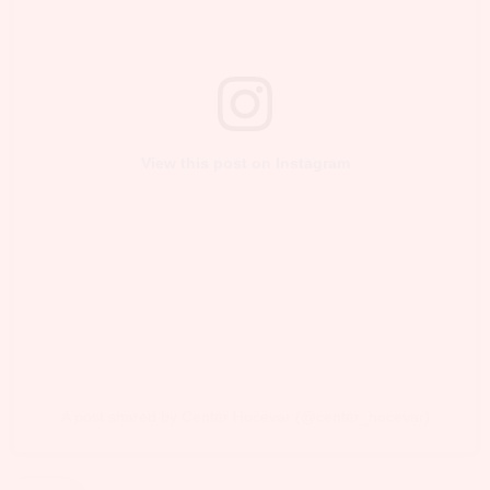
View this post on Instagram
A post shared by Center Hočevar (@center_hocevar)