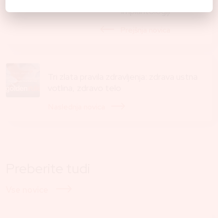
implantologiji
Prejšnja novica
Tri zlata pravila zdravljenja: zdrava ustna
votlina, zdravo telo
Naslednja novica
Preberite tudi
Vse novice