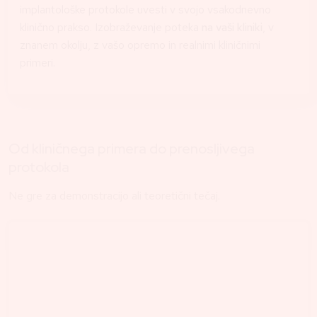
implantološke protokole uvesti v svojo vsakodnevno
klinično prakso. Izobraževanje poteka
na vaši kliniki
, v
znanem okolju, z vašo opremo in realnimi kliničnimi
primeri.
Od kliničnega primera do prenosljivega
protokola
Ne gre za demonstracijo ali teoretični tečaj.