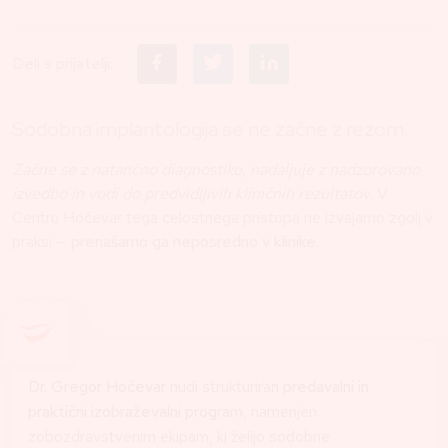
Deli s prijatelji:
Sodobna implantologija se ne začne z rezom.
Začne se z natančno diagnostiko, nadaljuje z nadzorovano
izvedbo in vodi do predvidljivih kliničnih rezultatov.
V
Centru Hočevar tega celostnega pristopa ne izvajamo zgolj v
praksi —
prenašamo ga neposredno v klinike.
Dr. Gregor Hočevar
nudi strukturiran
predavalni in
praktični izobraževalni program
, namenjen
zobozdravstvenim ekipam, ki želijo sodobne