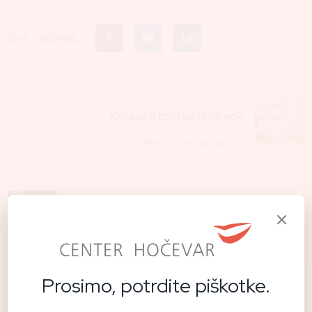
Deli s prijatelji:
Katere storitve nudimo?
Prejšnja novica
CASE STUDY - Galvanizem
Naslednja novica
Prosimo, potrdite piškotke.