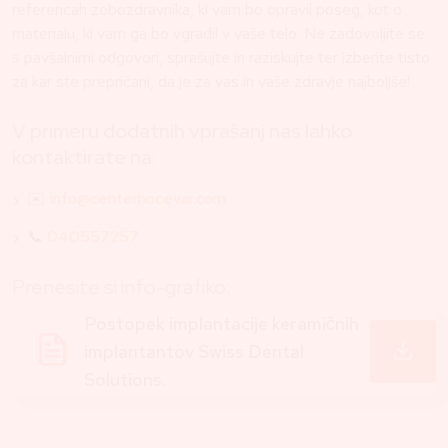
referencah zobozdravnika, ki vam bo opravil poseg, kot o
materialu, ki vam ga bo vgradil v vaše telo. Ne zadovoljite se
s pavšalnimi odgovori, sprašujte in raziskujte ter izberite tisto
za kar ste prepričani, da je za vas in vaše zdravje najboljše!
V primeru dodatnih vprašanj nas lahko
kontaktirate na:
✉️
info@centerhocevar.com
📞
040557257
Prenesite si info-grafiko:
Postopek implantacije keramičnih
implantantov Swiss Dental
Solutions.