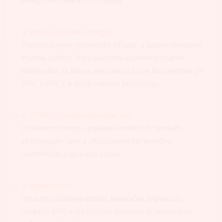
prilagodimo količino dodajanja.
3. Infuzija (na dan posega)
Pacient prejme vitaminsko infuzijo, s katero okrepimo
imunski sistem. Nato pacientu vzamemo majhne
količine krvi, iz katere pripravimo krvne koncentrate (A-
PRF, i-PRF), ki jih uporabimo pri posegu.
4. POSEG - odstranjevanje zob
Izvedemo poseg – puljenje vnetih zob, kiretažo
ekstrakcijske rane z ultrazvokom ter kemično
dezinfekcijo z uporabo ozona.
5. Implantacija
Vstavimo biokompatibilne keramične implantate
podjetja SDS in po potrebi izdelamo in namestimo