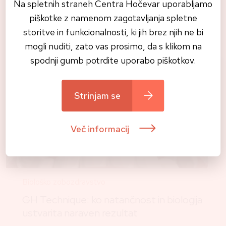
Na spletnih straneh Centra Hočevar uporabljamo
Preberite tudi
piškotke z namenom zagotavljanja spletne
Vse novice
storitve in funkcionalnosti, ki jih brez njih ne bi
mogli nuditi, zato vas prosimo, da s klikom na
spodnji gumb potrdite uporabo piškotkov.
Strinjam se
Več informacij
Biološko zobozdravstvo
GH Technique: ko natančnost in biologija
ustvarita naraven rezultat