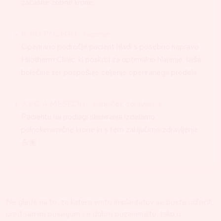
začasne zobne krone.
6. PO POSEGU - hlajenje
Operirano področje pacient hladi s posebno napravo
Hilotherm Clinic, ki poskrbi za optimalno hlajenje, lajša
bolečine ter pospešuje celjenje operiranega predela.
7. PO 4 MESECIH - zaključek zdravljenja
Pacientu na podlagi skeniranja izdelamo
polnokeramične krone in s tem zaključimo zdravljenje.
💪🏽
Ne glede na to, za katero vrsto implantatov se boste odločili,
pred samim posegom se dobro pozanimajte, tako o