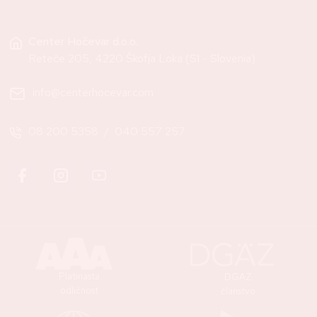
Center Hočevar d.o.o.
Reteče 205, 4220 Škofja Loka (SI - Slovenia)
info@centerhocevar.com
08 200 5358
/
040 557 257
Platinasta
DGAZ
odličnost
članstvo