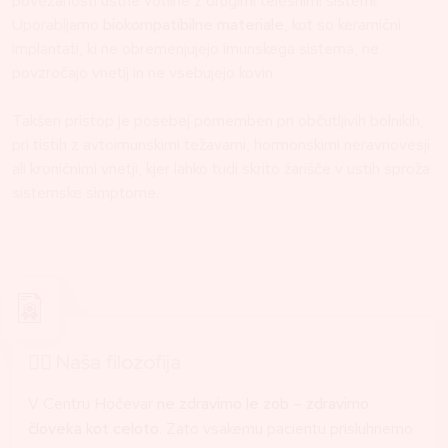
povezanosti ustne votline z drugimi telesnimi sistemi.
Uporabljamo
biokompatibilne materiale
, kot so keramični
implantati, ki ne obremenjujejo imunskega sistema, ne
povzročajo vnetij in ne vsebujejo kovin.
Takšen pristop je posebej pomemben pri občutljivih bolnikih,
pri tistih z avtoimunskimi težavami, hormonskimi neravnovesji
ali kroničnimi vnetji, kjer lahko tudi skrito žarišče v ustih sproža
sistemske simptome.
👩‍⚕️ Naša filozofija
V Centru Hočevar
ne zdravimo le zob – zdravimo
človeka kot celoto
. Zato vsakemu pacientu prisluhnemo