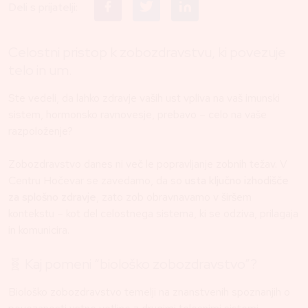
Deli s prijatelji:
Celostni pristop k zobozdravstvu, ki povezuje
telo in um.
Ste vedeli, da lahko zdravje vaših ust vpliva na vaš imunski
sistem, hormonsko ravnovesje, prebavo – celo na vaše
razpoloženje?
Zobozdravstvo danes ni več le popravljanje zobnih težav. V
Centru Hočevar se zavedamo, da so
usta ključno izhodišče
za splošno zdravje
, zato zob obravnavamo v širšem
kontekstu – kot del celostnega sistema, ki se odziva, prilagaja
in komunicira.
🧬 Kaj pomeni “biološko zobozdravstvo”?
Biološko zobozdravstvo temelji na znanstvenih spoznanjih o