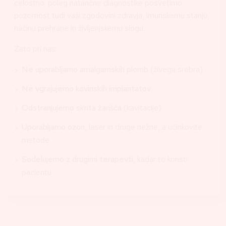
celostno: poleg natančne diagnostike posvetimo
pozornost tudi vaši zgodovini zdravja, imunskemu stanju,
načinu prehrane in življenjskemu slogu.
Zato pri nas:
Ne uporabljamo amalgamskih plomb
(živega srebra)
Ne vgrajujemo kovinskih implantatov
Odstranjujemo skrita žarišča
(kavitacije)
Uporabljamo ozon
, laser in druge nežne, a učinkovite
metode
Sodelujemo z drugimi terapevti
, kadar to koristi
pacientu