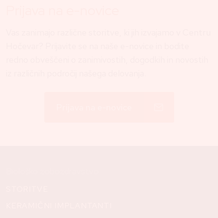
Prijava na e-novice
Vas zanimajo različne storitve, ki jih izvajamo v Centru
Hočevar? Prijavite se na naše e-novice in bodite
redno obveščeni o zanimivostih, dogodkih in novostih
iz različnih področij našega delovanja.
Prijava na e-novice
Biološko zobozdravstvo
STORITVE
KERAMIČNI IMPLANTANTI