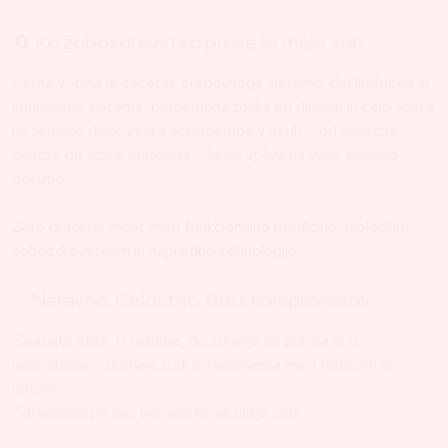
🔄 Ko zobozdravstvo preseže meje zob
Ustna votlina je začetek prebavnega sistema, del limfnega in
imunskega sistema, pomembna točka pri dihanju in celo vpliva
na telesno držo. Vsaka sprememba v ustih – od kronične
okužbe do izbire materiala – lahko vpliva na vaše splošno
počutje.
Zato gradimo most med
funkcionalno medicino
,
biološkim
zobozdravstvom
in
napredno tehnologijo
.
✨ Naravno. Celostno. Brez kompromisov.
Zaupajte ekipi, ki razume, da zdravje ne prihaja le iz
laboratorija – temveč tudi iz ravnovesja med telesom in
umom.
Zdravljenje pri nas pomeni korak bližje sebi.