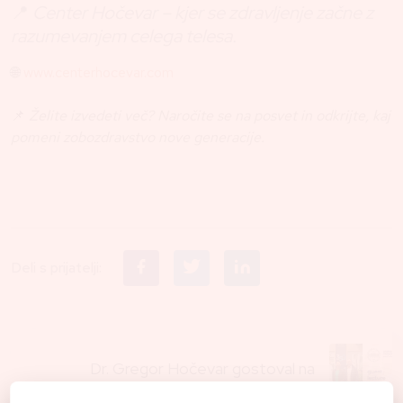
📍
Center Hočevar – kjer se zdravljenje začne z
razumevanjem celega telesa.
🌐
www.centerhocevar.com
📌
Želite izvedeti več? Naročite se na posvet in odkrijte, kaj
pomeni zobozdravstvo nove generacije.
Deli s prijatelji:
Dr. Gregor Hočevar gostoval na
Stomatološki fakulteti v Zagrebu