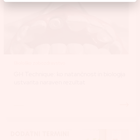
Biološko zobozdravstvo
GH Technique: ko natančnost in biologija
ustvarita naraven rezultat