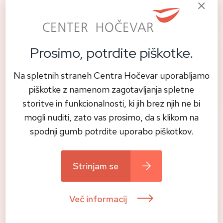
Prejšnja novica
Prosimo, potrdite piškotke.
Novo poglavje estetske implantologije:
SDS Esthetic Line keramični implantati
Na spletnih straneh Centra Hočevar uporabljamo
piškotke z namenom zagotavljanja spletne
Naslednja novica
storitve in funkcionalnosti, ki jih brez njih ne bi
mogli nuditi, zato vas prosimo, da s klikom na
spodnji gumb potrdite uporabo piškotkov.
Preberite tudi
Strinjam se
Vse novice
Več informacij