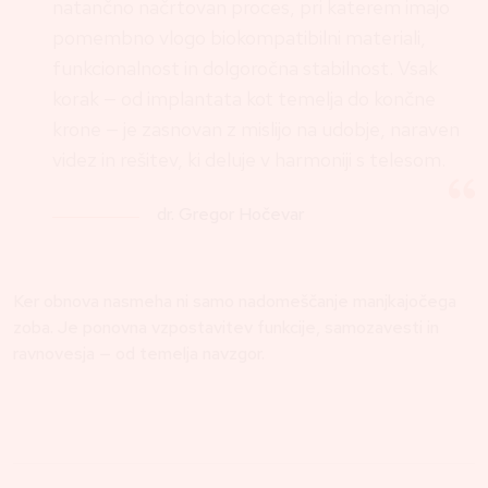
natančno načrtovan proces, pri katerem imajo
pomembno vlogo biokompatibilni materiali,
funkcionalnost in dolgoročna stabilnost. Vsak
korak — od implantata kot temelja do končne
krone — je zasnovan z mislijo na udobje, naraven
videz in rešitev, ki deluje v harmoniji s telesom.
dr. Gregor Hočevar
Ker obnova nasmeha ni samo nadomeščanje manjkajočega
zoba. Je ponovna vzpostavitev funkcije, samozavesti in
ravnovesja — od temelja navzgor.