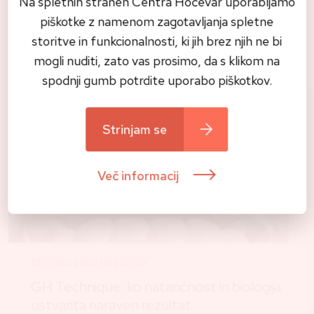
Na spletnih straneh Centra Hočevar uporabljamo
Preberite tudi
piškotke z namenom zagotavljanja spletne
storitve in funkcionalnosti, ki jih brez njih ne bi
Vse novice
mogli nuditi, zato vas prosimo, da s klikom na
spodnji gumb potrdite uporabo piškotkov.
Strinjam se
Več informacij
Biološko zobozdravstvo
GH Technique: ko natančnost in biologija
ustvarita naraven rezultat