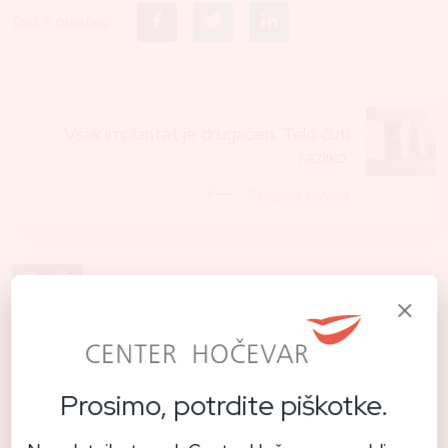
Deli s prijatelji:
Vsak implantat je drugačen. Telo čuti
razliko.
Prejšnja novica
E-revija Ceramic international magazine
of ceramic implant technology 2/19
Naslednja novica
Prosimo, potrdite piškotke.