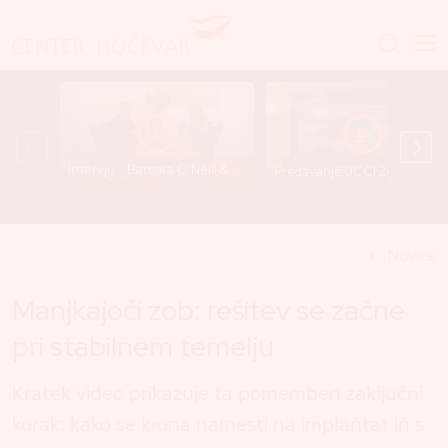
Intervju - Barbara O’Neill & Dr. Gregor Hočevar
Predavanje JCCI 2025 - Dr. Gre
Novice
Manjkajoči zob: rešitev se začne
pri stabilnem temelju
Kratek video prikazuje ta pomemben zaključni
korak: kako se krona namesti na implantat in s