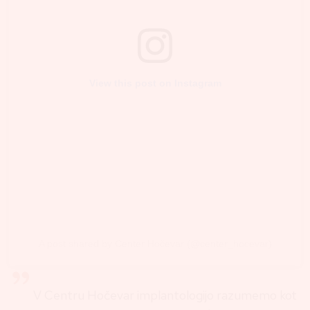
View this post on Instagram
A post shared by Center Hočevar (@center_hocevar)
V Centru Hočevar implantologijo razumemo kot