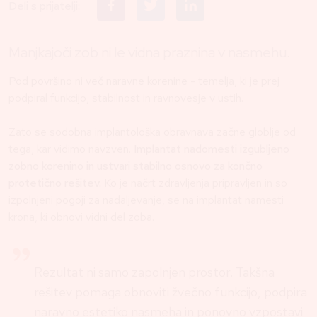
Deli s prijatelji:
Manjkajoči zob ni le vidna praznina v nasmehu.
Pod površino ni več naravne korenine - temelja, ki je prej
podpiral funkcijo, stabilnost in ravnovesje v ustih.
Zato se sodobna implantološka obravnava začne globlje od
tega, kar vidimo navzven.
Implantat nadomesti izgubljeno
zobno korenino in ustvari stabilno osnovo za končno
protetično rešitev.
Ko je načrt zdravljenja pripravljen in so
izpolnjeni pogoji za nadaljevanje, se na implantat namesti
krona, ki obnovi vidni del zoba.
Rezultat ni samo zapolnjen prostor. Takšna
rešitev pomaga obnoviti žvečno funkcijo, podpira
naravno estetiko nasmeha in ponovno vzpostavi