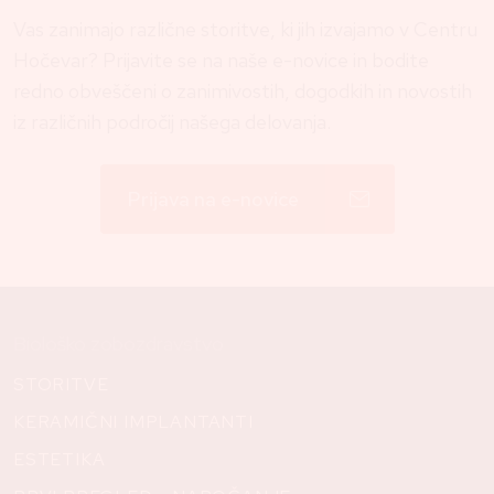
Vas zanimajo različne storitve, ki jih izvajamo v Centru
Hočevar? Prijavite se na naše e-novice in bodite
redno obveščeni o zanimivostih, dogodkih in novostih
iz različnih področij našega delovanja.
Prijava na e-novice
Biološko zobozdravstvo
STORITVE
KERAMIČNI IMPLANTANTI
ESTETIKA