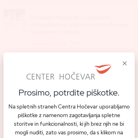
Cirkonijevi implantati v sodobnem
zobozdravstvu: strokovno izobraževanje
na Univerzi v Sharjahu
Naslednja novica
Preberite tudi
Prosimo, potrdite piškotke.
Vse novice
Na spletnih straneh Centra Hočevar uporabljamo
piškotke z namenom zagotavljanja spletne
storitve in funkcionalnosti, ki jih brez njih ne bi
mogli nuditi, zato vas prosimo, da s klikom na