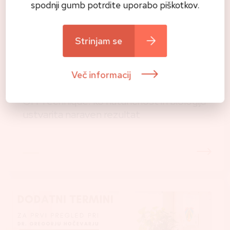
spodnji gumb potrdite uporabo piškotkov.
Strinjam se
Več informacij
Biološko zobozdravstvo
GH Technique: ko natančnost in biologija
ustvarita naraven rezultat