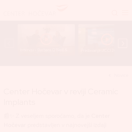
Intervju - Barbara O’Neill & Dr. Gregor Hočevar
Predavanje JCCI 2025 - Dr. Gre
Novice
Center Hočevar v reviji Ceramic
Implants
📰✨ Z veseljem sporočamo, da je
Center
Hočevar
predstavljen v najnovejši izdaji