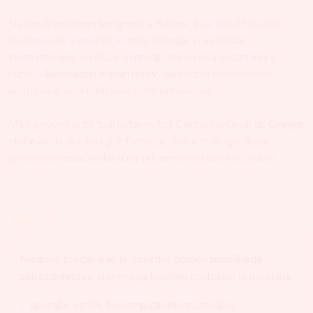
Na
mednarodnem kongresu v Berlinu
, ki je združil vodilne
strokovnjake s področja implantologije in estetske
stomatologije, so bila v ospredju najnovejša spoznanja o
razvoju
keramičnih implantatov
, naprednih terapevtskih
pristopih in estetskih konceptih prihodnosti.
Med govorci je bil tudi ustanovitelj Centra Hočevar,
dr. Gregor
Hočevar
, ki je s kolegi iz Nemčije, Švice in drugih držav
predstavil
resnične klinične primere
in izkušnje iz prakse.
Njegovo predavanje je osvetlilo pomen
biološkega
zobozdravstva
, ki presega klasične protokole in poudarja:
uporabo varnih, biokompatibilnih materialov,