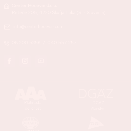
Center Hočevar d.o.o.
Reteče 205, 4220 Škofja Loka (SI - Slovenia)
info@centerhocevar.com
08 200 5358
/
040 557 257
Platinasta
DGAZ
odličnost
članstvo