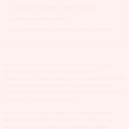
povezavo med ustnim in splošnim zdravjem,
podporo imunskemu sistemu,
dolgoročno vitalnost in kakovost življenja pacientov.
🌿 Dogodek je bil priložnost za izmenjavo znanj, novih
raziskav in kliničnih praks, ki oblikujejo prihodnost
implantologije. Poseben poudarek je bil namenjen
keramičnim
in kovinsko prostim implantatom
, ki postajajo standard v
sodobni biološki stomatologiji zaradi svoje varnosti, estetske
dovršenosti in dolgoročne stabilnosti.
🙏 Za Center Hočevar je vključitev v tako pomemben
mednarodni dogodek in strokovno revijo velika čast ter
hkrati potrditev, da je naš pristop v skladu z najvišjimi